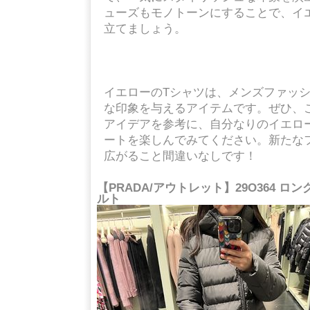
ューズもモノトーンにすることで、イ
立てましょう。
イエローのTシャツは、メンズファッ
な印象を与えるアイテムです。ぜひ、
アイデアを参考に、自分なりのイエロ
ートを楽しんでみてください。新たな
広がること間違いなしです！
【PRADA/アウトレット】29O364 ロ
ルト