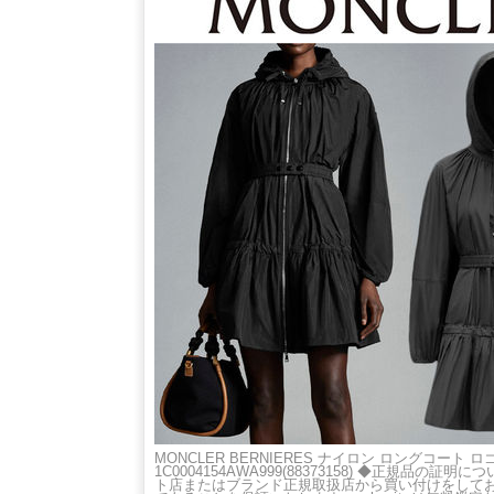
MONCLER BERNIERES ナイロン ロングコート ロ
1C0004154AWA999(88373158) ◆正規品の
ト店またはブランド正規取扱店から買い付けをしてお