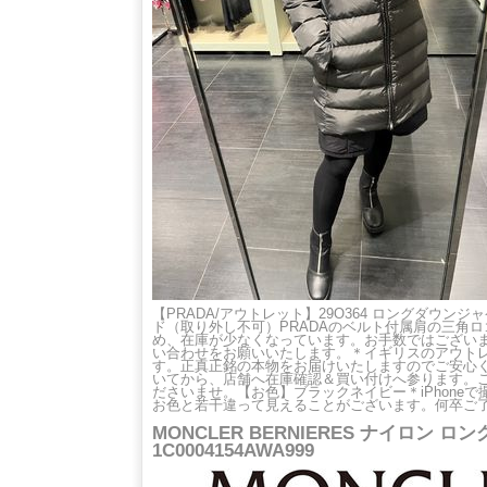
【PRADA/アウトレット】29O364 ロングダウンジャケッ
ド（取り外し不可）PRADAのベルト付属肩の三角
め、在庫が少なくなっています。お手数ではござい
い合わせをお願いいたします。＊イギリスのアウト
す。正真正銘の本物をお届けいたしますのでご安心
いてから、店舗へ在庫確認＆買い付けへ参ります。
ださいませ。【お色】ブラックネイビー＊iPhone
お色と若干違って見えることがございます。何卒ご
MONCLER BERNIERES ナイロン ロ
1C0004154AWA999